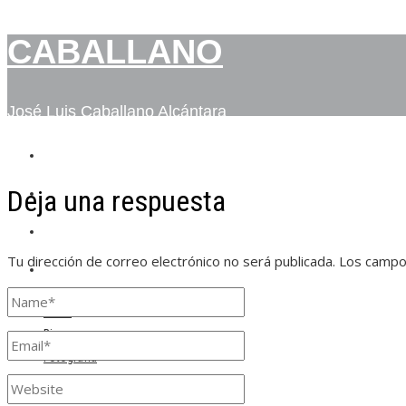
CABALLANO
José Luis Caballano Alcántara
INICIO
Deja una respuesta
BIO
FOTOGRAFÍA
Tu dirección de correo electrónico no será publicada.
Los campo
CONTACTO
Inicio
Bio
Fotografía
Contacto