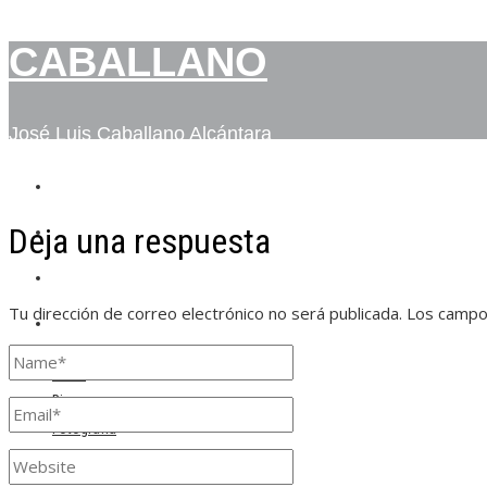
CABALLANO
José Luis Caballano Alcántara
INICIO
Deja una respuesta
BIO
FOTOGRAFÍA
Tu dirección de correo electrónico no será publicada.
Los campo
CONTACTO
Inicio
Bio
Fotografía
Contacto