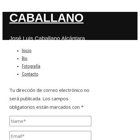
CABALLANO
José Luis Caballano Alcántara
Inicio
Bio
Deja una respuesta
Fotografía
Contacto
Tu dirección de correo electrónico no
será publicada.
Los campos
obligatorios están marcados con
*