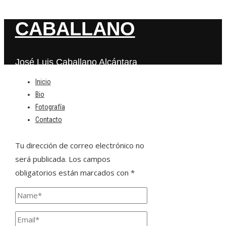
CABALLANO
José Luis Caballano Alcántara
Inicio
Bio
Deja una respuesta
Fotografía
Contacto
Tu dirección de correo electrónico no
será publicada.
Los campos
obligatorios están marcados con
*