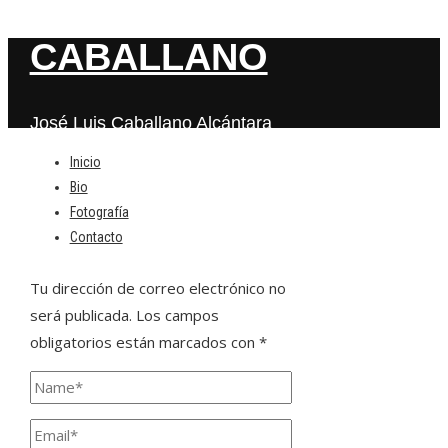
CABALLANO
José Luis Caballano Alcántara
Inicio
Bio
Deja una respuesta
Fotografía
Contacto
Tu dirección de correo electrónico no
será publicada.
Los campos
obligatorios están marcados con
*