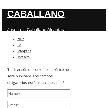
CABALLANO
José Luis Caballano Alcántara
Inicio
Bio
Deja una respuesta
Fotografía
Contacto
Tu dirección de correo electrónico no
será publicada.
Los campos
obligatorios están marcados con
*