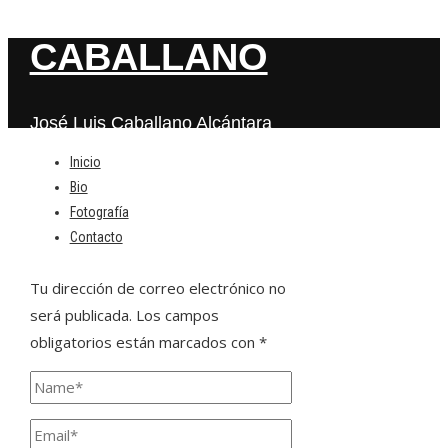
CABALLANO
José Luis Caballano Alcántara
Inicio
Bio
Deja una respuesta
Fotografía
Contacto
Tu dirección de correo electrónico no
será publicada.
Los campos
obligatorios están marcados con
*