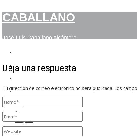
CABALLANO
José Luis Caballano Alcántara
INICIO
Deja una respuesta
BIO
FOTOGRAFÍA
Tu dirección de correo electrónico no será publicada.
Los campo
CONTACTO
Inicio
Bio
Fotografía
Contacto