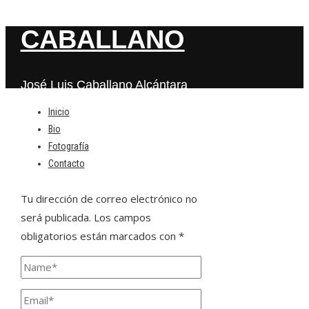
CABALLANO
José Luis Caballano Alcántara
Inicio
Bio
Deja una respuesta
Fotografía
Contacto
Tu dirección de correo electrónico no
será publicada.
Los campos
obligatorios están marcados con
*