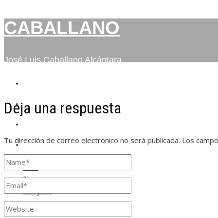
CABALLANO
José Luis Caballano Alcántara
INICIO
Deja una respuesta
BIO
FOTOGRAFÍA
Tu dirección de correo electrónico no será publicada.
Los campo
CONTACTO
Inicio
Bio
Fotografía
Contacto