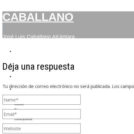
CABALLANO
José Luis Caballano Alcántara
INICIO
Deja una respuesta
BIO
FOTOGRAFÍA
Tu dirección de correo electrónico no será publicada.
Los campo
CONTACTO
Inicio
Bio
Fotografía
Contacto