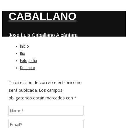
CABALLANO
José Luis Caballano Alcántara
Inicio
Bio
Deja una respuesta
Fotografía
Contacto
Tu dirección de correo electrónico no
será publicada.
Los campos
obligatorios están marcados con
*