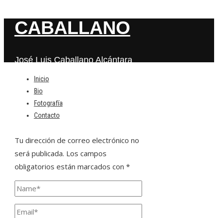
CABALLANO
José Luis Caballano Alcántara
Inicio
Bio
Deja una respuesta
Fotografía
Contacto
Tu dirección de correo electrónico no
será publicada.
Los campos
obligatorios están marcados con
*