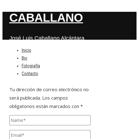
CABALLANO
José Luis Caballano Alcántara
Inicio
Bio
Deja una respuesta
Fotografía
Contacto
Tu dirección de correo electrónico no
será publicada.
Los campos
obligatorios están marcados con
*