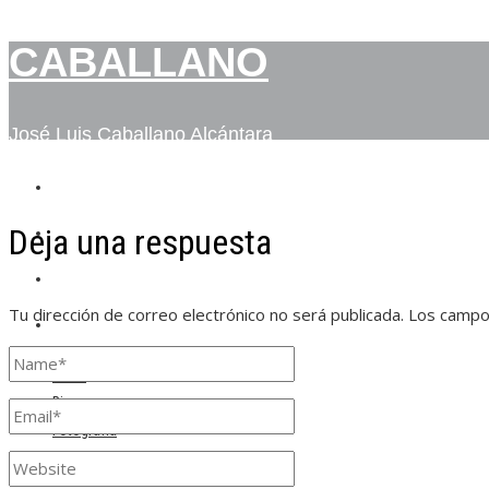
CABALLANO
José Luis Caballano Alcántara
INICIO
Deja una respuesta
BIO
FOTOGRAFÍA
Tu dirección de correo electrónico no será publicada.
Los campo
CONTACTO
Inicio
Bio
Fotografía
Contacto