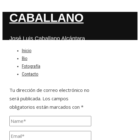
CABALLANO
José Luis Caballano Alcántara
Inicio
Bio
Deja una respuesta
Fotografía
Contacto
Tu dirección de correo electrónico no
será publicada.
Los campos
obligatorios están marcados con
*