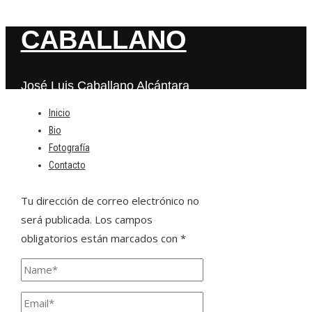
CABALLANO
José Luis Caballano Alcántara
Inicio
Bio
Deja una respuesta
Fotografía
Contacto
Tu dirección de correo electrónico no
será publicada.
Los campos
obligatorios están marcados con
*