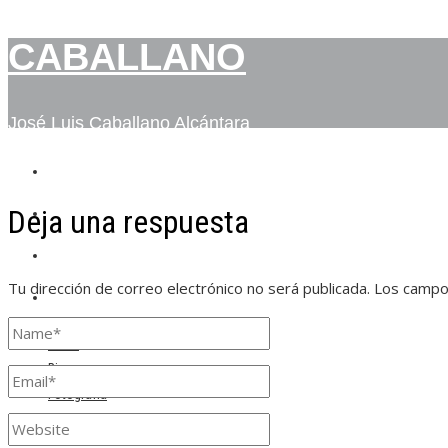
CABALLANO
José Luis Caballano Alcántara
INICIO
Deja una respuesta
BIO
FOTOGRAFÍA
Tu dirección de correo electrónico no será publicada.
Los campo
CONTACTO
Inicio
Bio
Fotografía
Contacto