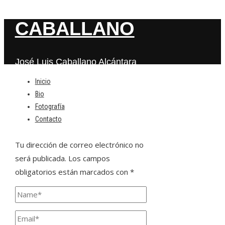
CABALLANO
José Luis Caballano Alcántara
Inicio
Bio
Deja una respuesta
Fotografía
Contacto
Tu dirección de correo electrónico no
será publicada.
Los campos
obligatorios están marcados con
*