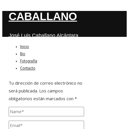
CABALLANO
José Luis Caballano Alcántara
Inicio
Bio
Deja una respuesta
Fotografía
Contacto
Tu dirección de correo electrónico no
será publicada.
Los campos
obligatorios están marcados con
*