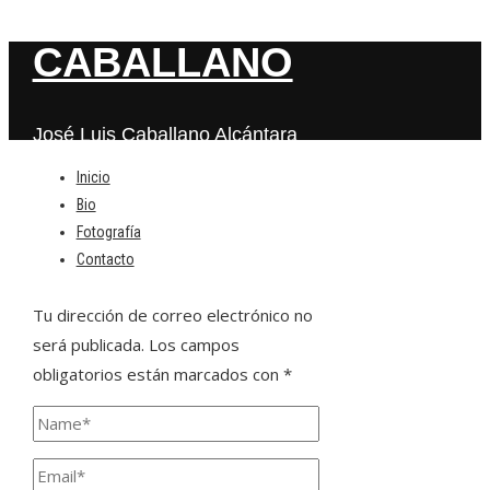
CABALLANO
José Luis Caballano Alcántara
Inicio
Bio
Deja una respuesta
Fotografía
Contacto
Tu dirección de correo electrónico no
será publicada.
Los campos
obligatorios están marcados con
*