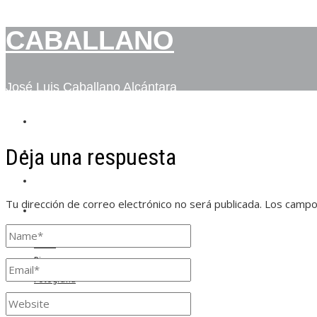
CABALLANO
José Luis Caballano Alcántara
INICIO
Deja una respuesta
BIO
FOTOGRAFÍA
Tu dirección de correo electrónico no será publicada.
Los campo
CONTACTO
Inicio
Bio
Fotografía
Contacto