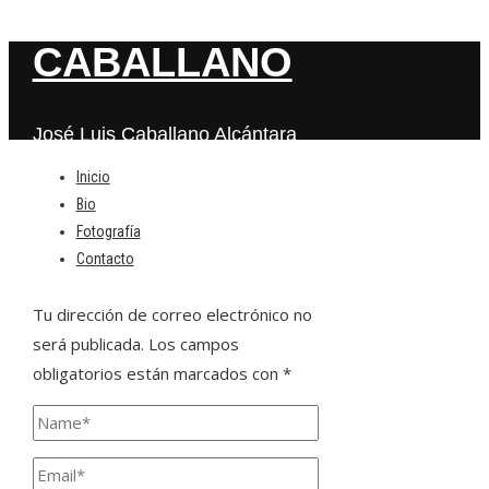
CABALLANO
José Luis Caballano Alcántara
Inicio
Bio
Deja una respuesta
Fotografía
Contacto
Tu dirección de correo electrónico no
será publicada.
Los campos
obligatorios están marcados con
*