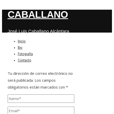
CABALLANO
José Luis Caballano Alcántara
Inicio
Bio
Deja una respuesta
Fotografía
Contacto
Tu dirección de correo electrónico no
será publicada.
Los campos
obligatorios están marcados con
*