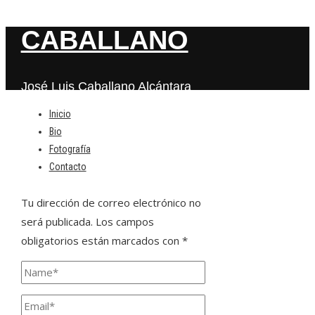
CABALLANO
José Luis Caballano Alcántara
Inicio
Bio
Deja una respuesta
Fotografía
Contacto
Tu dirección de correo electrónico no
será publicada.
Los campos
obligatorios están marcados con
*