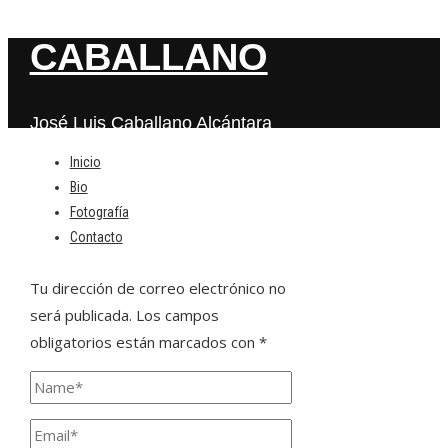
CABALLANO
José Luis Caballano Alcántara
Inicio
Bio
Deja una respuesta
Fotografía
Contacto
Tu dirección de correo electrónico no
será publicada.
Los campos
obligatorios están marcados con
*