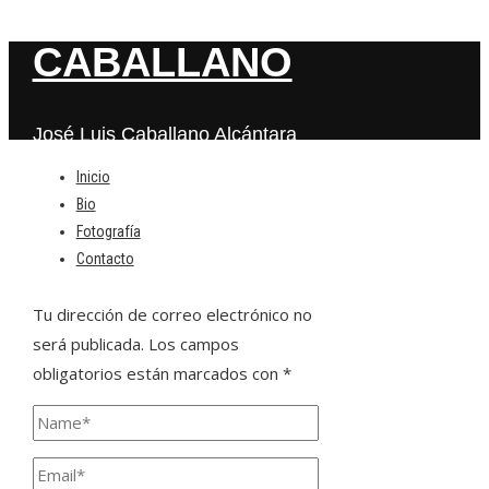
CABALLANO
José Luis Caballano Alcántara
Inicio
Bio
Deja una respuesta
Fotografía
Contacto
Tu dirección de correo electrónico no
será publicada.
Los campos
obligatorios están marcados con
*