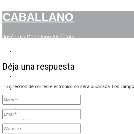
CABALLANO
José Luis Caballano Alcántara
INICIO
Deja una respuesta
BIO
FOTOGRAFÍA
Tu dirección de correo electrónico no será publicada.
Los campo
CONTACTO
Inicio
Bio
Fotografía
Contacto