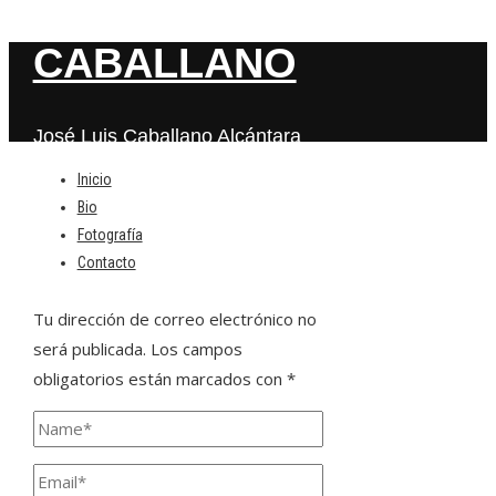
CABALLANO
José Luis Caballano Alcántara
Inicio
Bio
Deja una respuesta
Fotografía
Contacto
Tu dirección de correo electrónico no
será publicada.
Los campos
obligatorios están marcados con
*