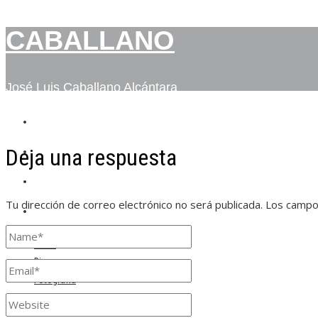
CABALLANO
José Luis Caballano Alcántara
INICIO
Deja una respuesta
BIO
FOTOGRAFÍA
Tu dirección de correo electrónico no será publicada.
Los campo
CONTACTO
Inicio
Bio
Fotografía
Contacto