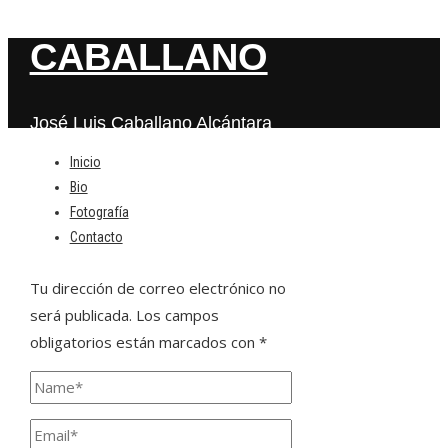
CABALLANO
José Luis Caballano Alcántara
Inicio
Bio
Deja una respuesta
Fotografía
Contacto
Tu dirección de correo electrónico no
será publicada.
Los campos
obligatorios están marcados con
*