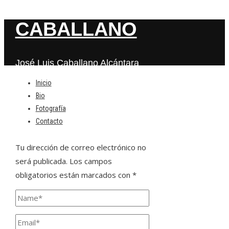
CABALLANO
José Luis Caballano Alcántara
Inicio
Bio
Deja una respuesta
Fotografía
Contacto
Tu dirección de correo electrónico no
será publicada.
Los campos
obligatorios están marcados con
*