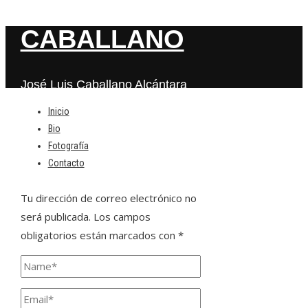
CABALLANO
José Luis Caballano Alcántara
Inicio
Bio
Deja una respuesta
Fotografía
Contacto
Tu dirección de correo electrónico no
será publicada.
Los campos
obligatorios están marcados con
*