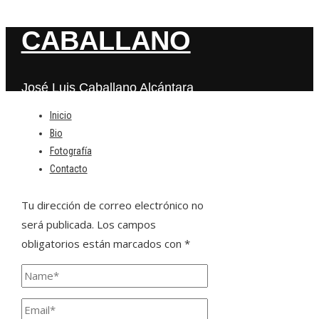
CABALLANO
José Luis Caballano Alcántara
Inicio
Bio
Deja una respuesta
Fotografía
Contacto
Tu dirección de correo electrónico no
será publicada.
Los campos
obligatorios están marcados con
*