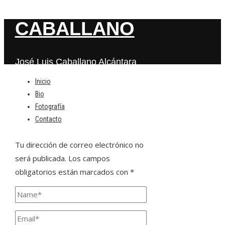
CABALLANO
José Luis Caballano Alcántara
Inicio
Bio
Deja una respuesta
Fotografía
Contacto
Tu dirección de correo electrónico no
será publicada.
Los campos
obligatorios están marcados con
*